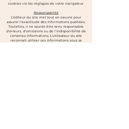
cookies via les réglages de votre navigateur.
Responsabilité
L’éditeur du site met tout en oeuvre pour
assurer l’exactitude des informations publiées.
Toutefois, il ne saurait être tenu responsable
d’erreurs, d’omissions ou de l’indisponibilité de
certaines informations. L’utilisateur du site
reconnaît utiliser ces informations sous sa
responsabilité exclusive.
Liens externes
Le site peut contenir des liens hypertextes vers
d’autres sites internet. L’éditeur décline toute
responsabilité quant aux contenus publiés sur
ces sites tiers.
Droit applicable & Juridiction compétente
Les présentes mentions légales sont soumises
au droit français. En cas de litige, les tribunaux
compétents seront ceux du lieu du siège
social de l’éditeur.