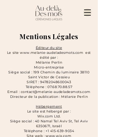
Mentions Légales
Éditeur du site
Le site
www.melanie-audeladesmots.com
est
édité par :
Mélanie Perlin
Micro-entreprise
Siège social : 199 Chemin du luminaire 38110
Saint Victor de Cessieu
SIRET : 94782048600043
Téléphone : 07.68.70.88.57
Email : contact@melanie-audeladesmots.com
Directeur de la publication : Mélanie Perlin
Hébergement
Le site est hébergé par :
Wix.com Ltd.
Siège social : 40 Namal Tel Aviv St, Tel Aviv
6350671, Israël
Téléphone : +1 415-639-9034
Site web :
www.wix.com